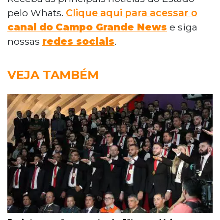
pelo Whats.
Clique aqui para acessar o
canal do
Campo Grande News
e siga
nossas
redes sociais
.
VEJA TAMBÉM