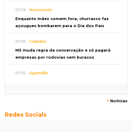
07:19
Movimento
Enquanto mães comem fora, churrasco faz
açougues bombarem para o Dia dos Pais
07:16
Cidades
MS muda regra da conservação e só pagará
empresas por rodovias sem buracos
07:10
Agendão
Sábado é dia de Feira das Esposas, Festival
do Sobá e Parada Nerd
+
Notícias
07:07
Previsão do tempo
Redes Sociais
Sábado será de calor intenso e alerta de
vendaval em Mato Grosso do Sul