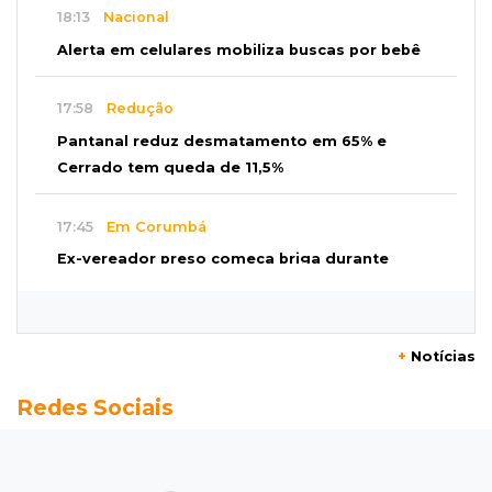
18:13
Nacional
Alerta em celulares mobiliza buscas por bebê
17:58
Redução
Pantanal reduz desmatamento em 65% e
Cerrado tem queda de 11,5%
17:45
Em Corumbá
Ex-vereador preso começa briga durante
banho de sol e leva socos de detento
17:31
Dourados
+
Notícias
Vídeo mostra jovem sendo executado com
Redes Sociais
tiro na cabeça em loja do pai
17:24
Recursos