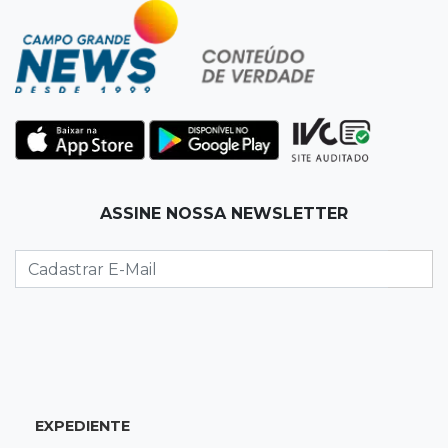
Governo libera R$ 433 mil a Deodápolis após
temporal de granizo causar estragos
17:17
Em investigação
Pai de bebê desaparecida vai à polícia e nega
ser membro de facção
17:12
"Meu irmão não volta mais"
ASSINE NOSSA NEWSLETTER
Família pede justiça por eletricista morto por
motorista bêbado e sem CNH
17:01
Transferidos
Mandantes de mortes em guerra de facções
vão para presídio federal
17:00
Vila Sobrinho
EXPEDIENTE
Uno capota e Gol invade terreno em acidente