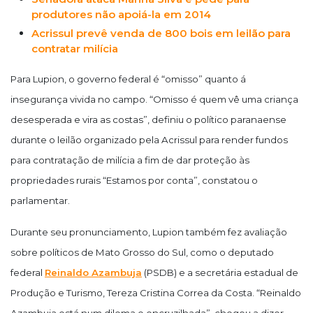
produtores não apoiá-la em 2014
Acrissul prevê venda de 800 bois em leilão para
contratar milícia
Para Lupion, o governo federal é “omisso” quanto á
insegurança vivida no campo. “Omisso é quem vê uma criança
desesperada e vira as costas”, definiu o político paranaense
durante o leilão organizado pela Acrissul para render fundos
para contratação de milícia a fim de dar proteção às
propriedades rurais “Estamos por conta”, constatou o
parlamentar.
Durante seu pronunciamento, Lupion também fez avaliação
sobre políticos de Mato Grosso do Sul, como o deputado
federal
Reinaldo Azambuja
(PSDB) e a secretária estadual de
Produção e Turismo, Tereza Cristina Correa da Costa. “Reinaldo
Azambuja está num dilema e encruzilhada”, chegou a dizer,