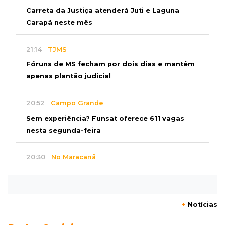
Carreta da Justiça atenderá Juti e Laguna
Carapã neste mês
21:14
TJMS
Fóruns de MS fecham por dois dias e mantêm
apenas plantão judicial
20:52
Campo Grande
Sem experiência? Funsat oferece 611 vagas
nesta segunda-feira
20:30
No Maracanã
Flamengo vence Vitória por 2 a 0 e encurta
distância para o líder
+
Notícias
20:13
Empregos