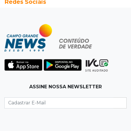
Redes Sociais
Seleções em MS têm salários de até R$ 8,2 mil;
veja oportunidades
19:50
Jardim Itatiaia
Vigia é amarrado durante roubo de carro e
dois caminhões em pátio
19:35
Bragança Paulista
Corinthians vence Bragantino por 2 a 0 e sobe
para 7º no Brasileirão
19:12
Na Vila Belmiro
ASSINE NOSSA NEWSLETTER
Athletico vence Santos por 2 a 0 e mantém 3º
lugar no Brasileirão
18:51
Oportunidades
UEMS está com seleções para professores