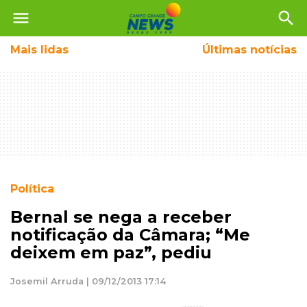
menu
search
Mais
lidas
Últimas notícias
Política
Bernal se nega a receber
notificação da Câmara; “Me
deixem em paz”, pediu
Josemil Arruda | 09/12/2013 17:14