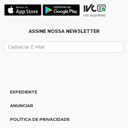
Justiça manda tirar canil e proíbe treino do
Choque ao lado de condomínio
11:56
Esquecidos
ASSINE NOSSA NEWSLETTER
Primeiro corpo do “cemitério de Nando”
nunca teve nome
11:48
Nova Alvorada do Sul
Vereadora é acusada de insinuar em vídeo
que prefeito agride mulheres
11:31
Paradeiro incerto
EXPEDIENTE
Mãe narra emboscada e diz ter sido amarrada
antes de bebê desaparecer
ANUNCIAR
11:28
Audiência de custódia
POLÍTICA DE PRIVACIDADE
Juiz manda soltar motorista bêbado envolvido