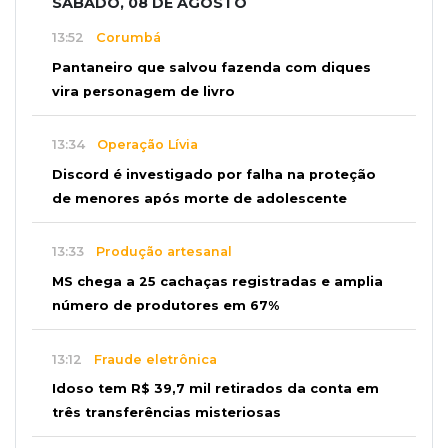
SÁBADO, 08 DE AGOSTO
13:52
Corumbá
Pantaneiro que salvou fazenda com diques
vira personagem de livro
13:34
Operação Lívia
Discord é investigado por falha na proteção
de menores após morte de adolescente
13:33
Produção artesanal
MS chega a 25 cachaças registradas e amplia
número de produtores em 67%
13:12
Fraude eletrônica
Idoso tem R$ 39,7 mil retirados da conta em
três transferências misteriosas