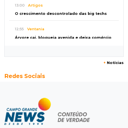
13:00
Artigos
O crescimento descontrolado das big techs
12:55
Ventania
Árvore cai, bloqueia avenida e deixa comércio
sem energia em Campo Grande
12:34
"Foi mal"
+
Notícias
Mulher em situação de rua coloca fogo em
Redes Sociais
terreno e causa incêndio no Santo Amaro
12:10
Direito
Inteligência Artificial avança na advocacia e
encurta tarefas administrativas
12:08
Decisão judicial