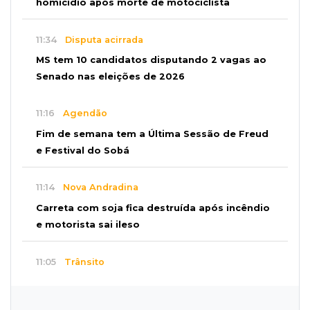
homicídio após morte de motociclista
11:34
Disputa acirrada
MS tem 10 candidatos disputando 2 vagas ao
Senado nas eleições de 2026
11:16
Agendão
Fim de semana tem a Última Sessão de Freud
e Festival do Sobá
11:14
Nova Andradina
Carreta com soja fica destruída após incêndio
e motorista sai ileso
11:05
Trânsito
Motociclista é 2ª morte do dia no trânsito da
Capital