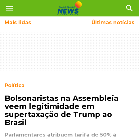
menu
search
Mais
lidas
Últimas notícias
Política
Bolsonaristas na Assembleia
veem legitimidade em
supertaxação de Trump ao
Brasil
Parlamentares atribuem tarifa de 50% à