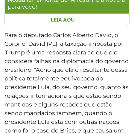
para você!
LEIA AQUI
Parlamentares bolsonaristas da
Assembleia Legislativa de Mato Grosso do
Para o deputado Carlos Alberto David, o
Sul defendem a legitimidade da tarifa de
Coronel David (PL), a taxação imposta por
50% imposta por Donald Trump às
Trump é uma resposta clara ao que ele
exportações brasileiras para os Estados
considera falhas na diplomacia do governo
Unidos. Os deputados atribuem a medida
brasileiro. “Acho que ela é resultante dessa
à política externa do governo Lula e às
decisões tomadas durante a reunião do
política totalmente equivocada do
Brics. Enquanto alguns parlamentares
presidente Lula, do seu governo, quanto às
criticam a diplomacia do atual governo,
relações internacionais que estão sendo
outros demonstram preocupação com os
mantidas e alguns recados que estão
impactos econômicos para o estado,
sendo mandados também, quando o
especialmente nos setores de carne
bovina e celulose. O presidente da
presidente Lula está com outras nações,
Assembleia, Gerson Claro, defende que a
como foi o caso do Brics, e que causa um