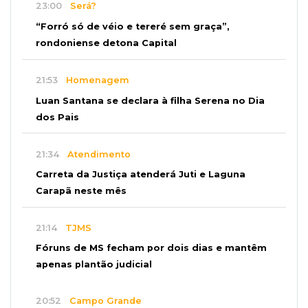
23:00
Será?
“Forró só de véio e tereré sem graça”,
rondoniense detona Capital
21:53
Homenagem
Luan Santana se declara à filha Serena no Dia
dos Pais
21:34
Atendimento
Carreta da Justiça atenderá Juti e Laguna
Carapã neste mês
21:14
TJMS
Fóruns de MS fecham por dois dias e mantêm
apenas plantão judicial
20:52
Campo Grande