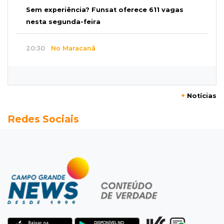
Sem experiência? Funsat oferece 611 vagas
nesta segunda-feira
20:30
No Maracanã
Flamengo vence Vitória por 2 a 0 e encurta
distância para o líder
+
Notícias
20:13
Empregos
Redes Sociais
Seleções em MS têm salários de até R$ 8,2 mil;
veja oportunidades
19:50
Jardim Itatiaia
Vigia é amarrado durante roubo de carro e
dois caminhões em pátio
19:35
Bragança Paulista