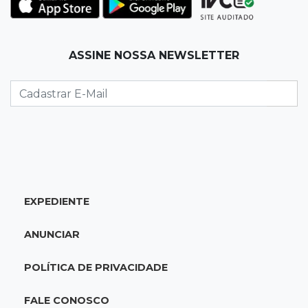
Corinthians vence Bragantino por 2 a 0 e sobe
para 7º no Brasileirão
19:12
Na Vila Belmiro
ASSINE NOSSA NEWSLETTER
Athletico vence Santos por 2 a 0 e mantém 3º
lugar no Brasileirão
18:51
Oportunidades
UEMS está com seleções para professores
com salários de até R$ 10,2 mil
EXPEDIENTE
18:33
Em 2022
Homem que ajudou a sequestrar bebê matou
ANUNCIAR
adolescente atropelada no Amazonas
POLÍTICA DE PRIVACIDADE
18:15
Nubank Parque
Palmeiras e Inter ficam no 0 a 0 pela 22ª
FALE CONOSCO