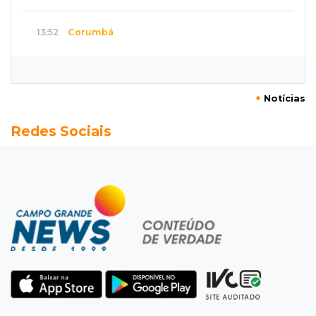
13:52
Corumbá
Pantaneiro que salvou fazenda com diques
vira personagem de livro
+
Notícias
13:34
Operação Lívia
Redes Sociais
Discord é investigado por falha na proteção
de menores após morte de adolescente
13:33
Produção artesanal
MS chega a 25 cachaças registradas e amplia
número de produtores em 67%
13:12
Fraude eletrônica
Idoso tem R$ 39,7 mil retirados da conta em
três transferências misteriosas