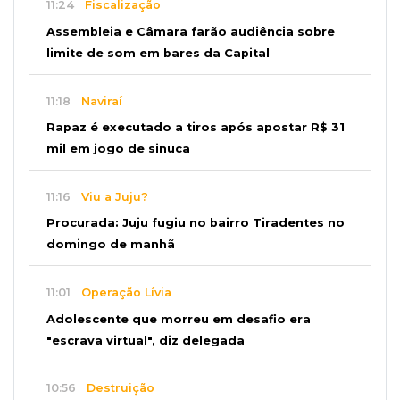
11:24
Fiscalização
Assembleia e Câmara farão audiência sobre
limite de som em bares da Capital
11:18
Naviraí
Rapaz é executado a tiros após apostar R$ 31
mil em jogo de sinuca
11:16
Viu a Juju?
Procurada: Juju fugiu no bairro Tiradentes no
domingo de manhã
11:01
Operação Lívia
Adolescente que morreu em desafio era
"escrava virtual", diz delegada
10:56
Destruição