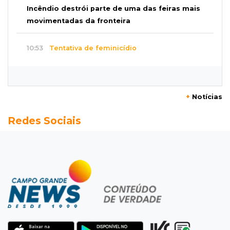
Incêndio destrói parte de uma das feiras mais
movimentadas da fronteira
10:53
Tentativa de feminicídio
"Ele pegou a motosserra para me matar",
afirma vítima durante júri do ex
+
Notícias
10:42
Tema complexo
Redes Sociais
Prefeitura retira projeto sobre leis tributárias
que travou pauta na Câmara
10:30
Multado
Justiça cobra R$ 250 mil de ex-prefeito de
Corumbá por nepotismo
10:27
A partir de R$ 5
Feira de louças abre com fila e peças que