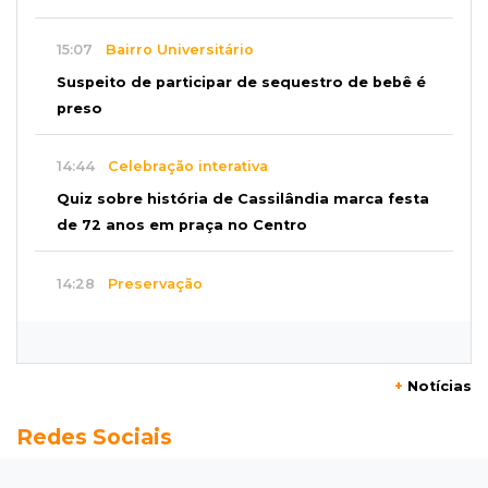
15:07
Bairro Universitário
Suspeito de participar de sequestro de bebê é
preso
14:44
Celebração interativa
Quiz sobre história de Cassilândia marca festa
de 72 anos em praça no Centro
14:28
Preservação
Ladário abre consulta para criação do Parque
Natural Pérola do Pantanal
+
Notícias
13:52
Corumbá
Redes Sociais
Pantaneiro que salvou fazenda com diques
vira personagem de livro