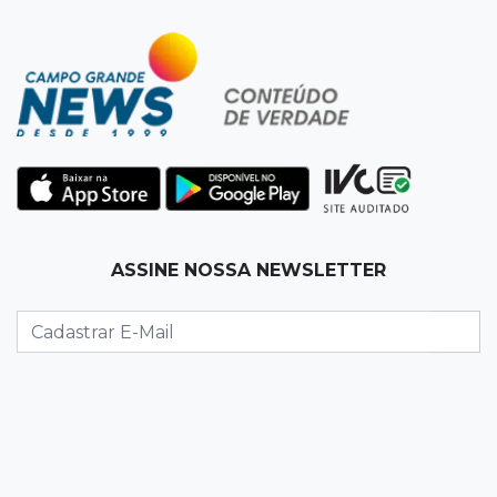
13:34
Operação Lívia
Discord é investigado por falha na proteção
de menores após morte de adolescente
13:33
Produção artesanal
MS chega a 25 cachaças registradas e amplia
número de produtores em 67%
13:12
Fraude eletrônica
ASSINE NOSSA NEWSLETTER
Idoso tem R$ 39,7 mil retirados da conta em
transferências misteriosas
13:00
Artigos
O crescimento descontrolado das big techs
12:55
Ventania