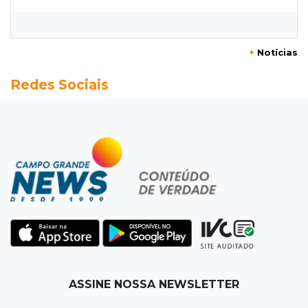
Na fila do banco, ex-deputado faz campanha
pra prefeitura
+
Notícias
00:00
Em Campo Grande
Redes Sociais
Técnico de carnes e resgatista são destaques
entre vagas abertas nesta 5ª
QUARTA, 05 DE AGOSTO
23:55
Vídeo
Chamas altas avançam sobre área de mata em
Chapadão do Sul
23:41
15ª Vara Cível
Pet shop vai indenizar tutor em R$ 5 mil por
vender Labrador "fake"
ASSINE NOSSA NEWSLETTER
23:33
Juventude