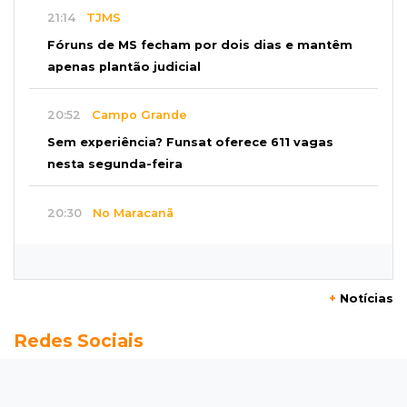
21:14
TJMS
Fóruns de MS fecham por dois dias e mantêm
apenas plantão judicial
20:52
Campo Grande
Sem experiência? Funsat oferece 611 vagas
nesta segunda-feira
20:30
No Maracanã
Flamengo vence Vitória por 2 a 0 e encurta
distância para o líder
+
Notícias
20:13
Empregos
Redes Sociais
Seleções em MS têm salários de até R$ 8,2 mil;
veja oportunidades