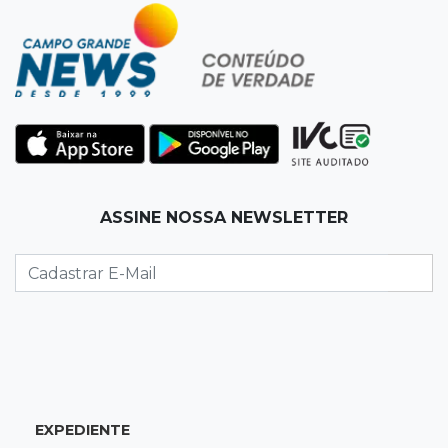
19:50
Jardim Itatiaia
Vigia é amarrado durante roubo de carro e
dois caminhões em pátio
19:35
Bragança Paulista
Corinthians vence Bragantino por 2 a 0 e sobe
para 7º no Brasileirão
19:12
Na Vila Belmiro
ASSINE NOSSA NEWSLETTER
Athletico vence Santos por 2 a 0 e mantém 3º
lugar no Brasileirão
18:51
Oportunidades
UEMS está com seleções para professores
com salários de até R$ 10,2 mil
EXPEDIENTE
18:33
Em 2022