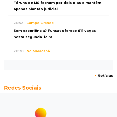
Fóruns de MS fecham por dois dias e mantêm
apenas plantão judicial
20:52
Campo Grande
Sem experiência? Funsat oferece 611 vagas
nesta segunda-feira
20:30
No Maracanã
Flamengo vence Vitória por 2 a 0 e encurta
distância para o líder
+
Notícias
20:13
Empregos
Redes Sociais
Seleções em MS têm salários de até R$ 8,2 mil;
veja oportunidades
19:50
Jardim Itatiaia
Vigia é amarrado durante roubo de carro e