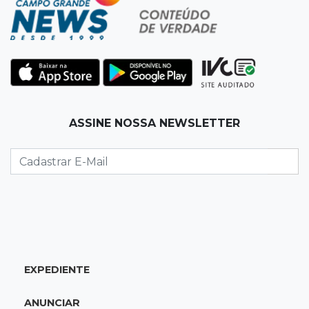
dois caminhões em pátio
19:35
Bragança Paulista
Corinthians vence Bragantino por 2 a 0 e sobe
para 7º no Brasileirão
19:12
Na Vila Belmiro
ASSINE NOSSA NEWSLETTER
Athletico vence Santos por 2 a 0 e mantém 3º
lugar no Brasileirão
18:51
Oportunidades
UEMS está com seleções para professores
com salários de até R$ 10,2 mil
EXPEDIENTE
18:33
Em 2022
Homem que ajudou a sequestrar bebê matou
ANUNCIAR
adolescente atropelada no Amazonas