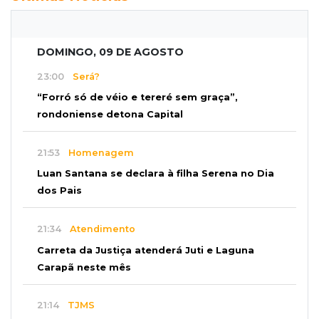
DOMINGO, 09 DE AGOSTO
23:00
Será?
“Forró só de véio e tereré sem graça”,
rondoniense detona Capital
21:53
Homenagem
Luan Santana se declara à filha Serena no Dia
dos Pais
21:34
Atendimento
Carreta da Justiça atenderá Juti e Laguna
Carapã neste mês
21:14
TJMS