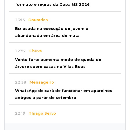
formato e regras da Copa MS 2026
23:16
Dourados
Biz usada na execução de jovem é
abandonada em área de mata
22:57
Chuva
Vento forte aumenta medo de queda de
árvore sobre casas no Vilas Boas
22:38
Mensageiro
WhatsApp deixará de funcionar em aparelhos
antigos a partir de setembro
22:19
Thiago Servo
Sertanejo desiste de ação de R$ 12 milhões
por pagar pensão sem ser pai