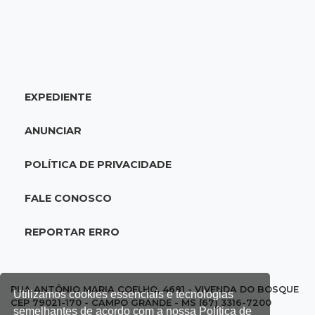
20:34
Sorte
Veja as dezenas de hoje na Dupla Sena,
Lotomania, Quina e mais
EXPEDIENTE
20:15
Pedro Juan Caballero
Fiscalização apreende remédios de farmácia
ANUNCIAR
ligada a laboratório ilegal
POLÍTICA DE PRIVACIDADE
19:56
São Gabriel do Oeste
Suspeitos de ocupar avião interceptado pela
FALE CONOSCO
FAB morrem em confronto
REPORTAR ERRO
19:37
Cotação
Dólar comercial cai 0,46% e encerra semana
cotado a R$ 5,08
RUA ANTÔNIO MARIA COELHO, 4681 - VIVENDA DO BOSQUE
Utilizamos cookies essenciais e tecnologias
CEP 79021-170 - CAMPO GRANDE - MS (67) 3316-7200
semelhantes de acordo com a nossa Política de