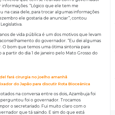
ar informações. “Lógico que ele tem me
 na casa dele, para trocar algumas informações
ezembro ele gostaria de anunciar”, contou
egislativa.
 anos de vida pública é um dos motivos que levam
 aconselhamento do governador. “Eu dei algumas
r. O bom que temos uma ótima sintonia para
 a partir do dia 1 de janeiro pelo Mato Grosso do
el fará cirurgia no joelho amanhã
xador do Japão para discutir Rota Bioceânica
tados na conversa entre os dois, Azambuja foi
 perguntou foi o governador. Trocamos
por o secretariado. Fui muito claro com o
ernador que tá saindo. E sim do que está