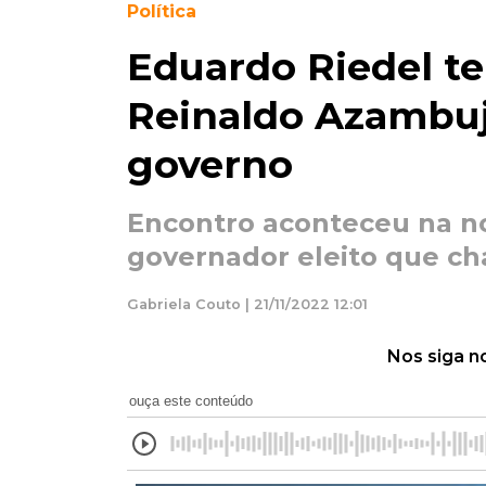
Política
Eduardo Riedel t
Reinaldo Azambuj
governo
Encontro aconteceu na no
governador eleito que c
Gabriela Couto | 21/11/2022 12:01
Nos siga n
ouça este conteúdo