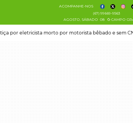
ACOMPANHE-NOS
(67) 99669-9563
AGOSTO, SÁBADO
08
CAMPO GR
stiça por eletricista morto por motorista bêbado e sem 