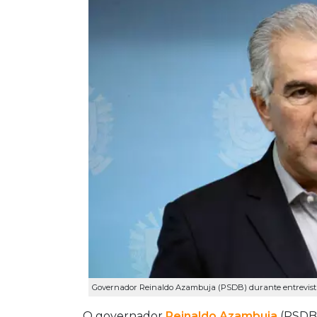
Governador Reinaldo Azambuja (PSDB) durante entrevista n
O governador
Reinaldo Azambuja
(PSDB)