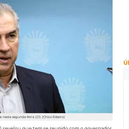
Ú
esta segunda-feira (21). (Chico Ribeiro)
 revelou que tem se reunido com o governador