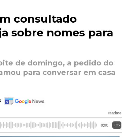
em consultado
a sobre nomes para
ite de domingo, a pedido do
hamou para conversar em casa
o
readme
1.0x
0:00