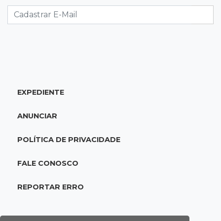
Foragido por roubo morre baleado em
confronto com policiais militares
20:25
Sorte
Veja as dezenas de hoje na Mega-Sena, Quina,
Timemania e mais
EXPEDIENTE
20:06
Balcão de empregos
Semana termina com 913 vagas de trabalho
ANUNCIAR
abertas em 114 funções
POLÍTICA DE PRIVACIDADE
19:47
Festival do Sobá
Em visita à Feira Central, Riedel volta a
FALE CONOSCO
prometer apoio para revitalização
REPORTAR ERRO
19:28
Contravenção penal
STF suspende julgamento que pode definir