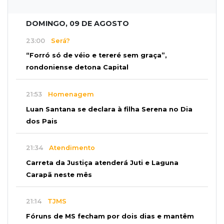
DOMINGO, 09 DE AGOSTO
23:00
Será?
“Forró só de véio e tereré sem graça”,
rondoniense detona Capital
21:53
Homenagem
Luan Santana se declara à filha Serena no Dia
dos Pais
21:34
Atendimento
Carreta da Justiça atenderá Juti e Laguna
Carapã neste mês
21:14
TJMS
Fóruns de MS fecham por dois dias e mantêm