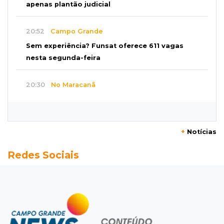
apenas plantão judicial
20:52
Campo Grande
Sem experiência? Funsat oferece 611 vagas
nesta segunda-feira
20:30
No Maracanã
Flamengo vence Vitória por 2 a 0 e encurta
distância para o líder
+
Notícias
20:13
Empregos
Redes Sociais
Seleções em MS têm salários de até R$ 8,2 mil;
veja oportunidades
19:50
Jardim Itatiaia
Vigia é amarrado durante roubo de carro e
dois caminhões em pátio