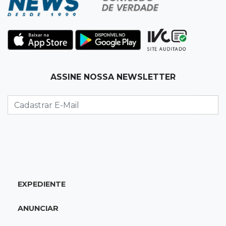
19:35
Bragança Paulista
Corinthians vence Bragantino por 2 a 0 e sobe
para 7º no Brasileirão
19:12
Na Vila Belmiro
ASSINE NOSSA NEWSLETTER
Athletico vence Santos por 2 a 0 e mantém 3º
lugar no Brasileirão
18:51
Oportunidades
UEMS está com seleções para professores
com salários de até R$ 10,2 mil
EXPEDIENTE
18:33
Em 2022
Homem que ajudou a sequestrar bebê matou
ANUNCIAR
adolescente atropelada no Amazonas