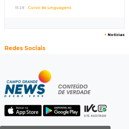
15:28
Curso de Linguagens
UEMS abre inscrições para voluntários
ensinarem português a estrangeiros
+
Notícias
15:15
Pegue o guarda-chuva
Redes Sociais
Chuva chega à Capital e antecipa mudança no
tempo prevista para o fim de semana
15:03
Dados públicos
Fábio Trad declara R$ 3,67 milhões em bens,
55% a mais que em 2022
14:57
Pregão eletrônico
Obra de R$ 3,1 milhões promete melhorar
estacionamento do Bioparque