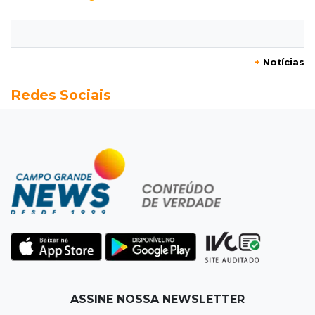
20 anos da Lei Maria da Penha: o que ainda
precisa melhorar? Participe
+
Notícias
06:35
Eficiência na gestão
Redes Sociais
MP vai investigar adesão a programa de
transparência por prefeituras
06:30
Artigos
Quando as instituições viram estúdio
06:25
Dourados
Rapaz de 19 anos morre ao bater motocicleta
em caminhão estacionado
06:12
Previsão do tempo
ASSINE NOSSA NEWSLETTER
Instabilidade avança sobre MS nesta sexta e