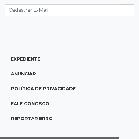
nova frente fria chega no domingo
06:02
Editorial
As tragédias mostram que o maior perigo da
internet quase nunca está à vista
06:00
Jogo Aberto
EXPEDIENTE
Como milagre, corredor da Santa Casa
aparece vazio
ANUNCIAR
QUINTA, 06 DE AGOSTO
POLÍTICA DE PRIVACIDADE
23:45
Flagrante
Ladrão invade casa e sai com televisão nos
FALE CONOSCO
braços na Vila Ipiranga
REPORTAR ERRO
23:26
Sancionado
Crédito do FGTS permitirá que santas casas