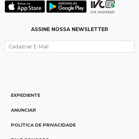
09:53
Resultado da enquete
Punição de agressores de mulheres precisar
ser mais severa para 52% dos leitores
ASSINE NOSSA NEWSLETTER
09:47
Automóvel roubado
Carro atravessa avenida, destrói garagem e é
abandonado após acidente
09:34
3ª morte em 24 horas
Pedestre morre atropelado durante a
madrugada no Monte Castelo
EXPEDIENTE
09:24
Em Alagoas
ANUNCIAR
Atletas de MS intensificam preparação para
disputa do Brasileiro de Kung Fu
POLÍTICA DE PRIVACIDADE
09:17
Jardim Manaíra