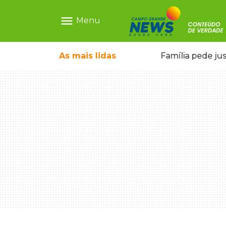
menu
Menu
ia ligada a laboratório ilegal
As mais
lidas
Família pede ju