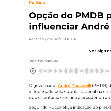
Política
Opção do PMDB p
influenciar André
Redação | 23/04/2010 10:04
Nos siga n
ouça este conteúdo
O governador
André Puccinelli
(PMDB) de
influenciado pela cúpula nacional na esc
que disputarão este ano a presidência da
Segundo Puccinelli, a indicação do presi