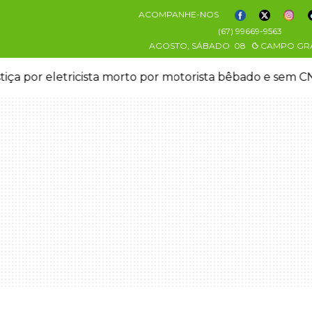
ACOMPANHE-NOS
(67) 99669-9563
AGOSTO, SÁBADO
08
CAMPO GR
stiça por eletricista morto por motorista bêbado e sem 