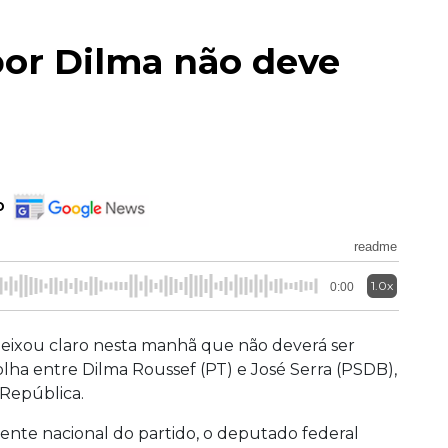
or Dilma não deve
o
readme
1.0x
0:00
ixou claro nesta manhã que não deverá ser
olha entre Dilma Roussef (PT) e José Serra (PSDB),
 República.
dente nacional do partido, o deputado federal