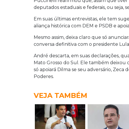
Puccinelli reafirmou que, assim que tive
deputados estaduais e federais, ou seja, s
Em suas últimas entrevistas, ele tem sug
aliança histórica com DEM e PSDB e apoia
Mesmo assim, deixa claro que só anunciar
conversa definitiva com o presidente Lula
André descarta, em suas declarações, q
Mato Grosso do Sul. Ele também deixou c
só apoiará Dilma se seu adversário, Zeca d
Poderes.
VEJA TAMBÉM