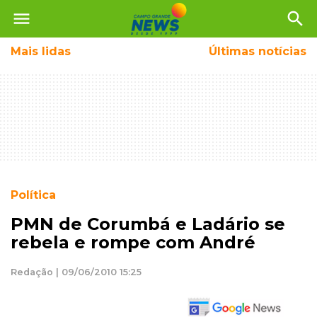
menu
search
Mais
lidas
Últimas notícias
Política
PMN de Corumbá e Ladário se
rebela e rompe com André
Redação | 09/06/2010 15:25