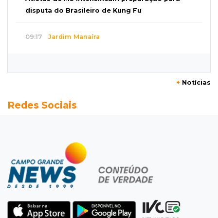
disputa do Brasileiro de Kung Fu
09:17
Jardim Manaíra
Idoso em bicicleta é atropelado por
motociclista que se filmava com celular
+
Notícias
09:08
Comércio na fronteira
Redes Sociais
Ponta Porã inicia regularização de boxes
comerciais na linha internacional
08:57
Neste sábado
Chegada de frente fria muda o tempo e
Maracaju amanhece com forte neblina
08:42
Agendão de jogos
Clássico carioca é destaque na rodada do