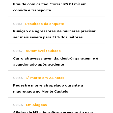
Fraude com cartão “torra” R$ 81 mil em
comida e transporte
09:53
Resultado da enquete
Punição de agressores de mulheres precisar
ser mais severa para 52% dos leitores
09:47
Automóvel roubado
Carro atravessa avenida, destrói garagem e é
abandonado após acidente
09:34
3ª morte em 24 horas
Pedestre morre atropelado durante a
madrugada no Monte Castelo
09:24
Em Alagoas
Atletas de MS intensificam preparação para