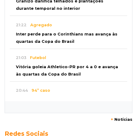
Granizo danifica telhados e plantações
durante temporal no interior
21:22
Agregado
Inter perde para o Corinthians mas avança às
quartas da Copa do Brasil
21:03
Futebol
Vitória goleia Athletico-PR por 4 a 0 e avança
às quartas da Copa do Brasil
20:44
94º caso
Foragido por roubo morre baleado em
confronto com policiais militares
+
Notícias
20:25
Sorte
Redes Sociais
Veja as dezenas de hoje na Mega-Sena, Quina,