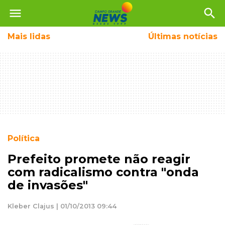
menu
search
Mais
lidas
Últimas notícias
Política
Prefeito promete não reagir
com radicalismo contra "onda
de invasões"
Kleber Clajus | 01/10/2013 09:44