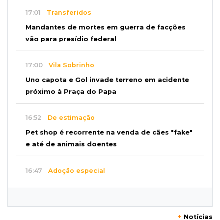
17:01
Transferidos
Mandantes de mortes em guerra de facções
vão para presídio federal
17:00
Vila Sobrinho
Uno capota e Gol invade terreno em acidente
próximo à Praça do Papa
16:52
De estimação
Pet shop é recorrente na venda de cães "fake"
e até de animais doentes
16:47
Adoção especial
Cachorrinho que perdeu um olho espera por
novo lar no CCZ
+
Notícias