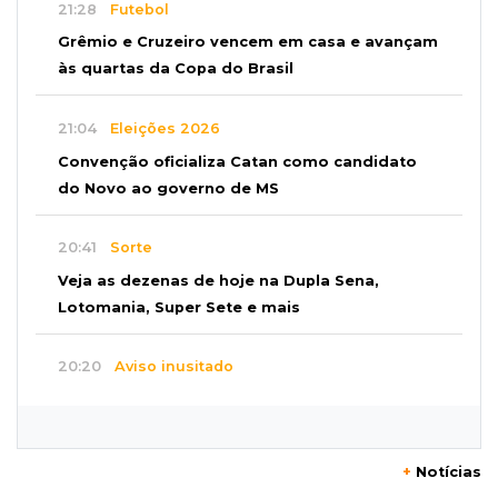
21:28
Futebol
Grêmio e Cruzeiro vencem em casa e avançam
às quartas da Copa do Brasil
21:04
Eleições 2026
Convenção oficializa Catan como candidato
do Novo ao governo de MS
20:41
Sorte
Veja as dezenas de hoje na Dupla Sena,
Lotomania, Super Sete e mais
20:20
Aviso inusitado
Com 11 gatos, morador pede fim do abandono
dos pets em frente de casa
+
Notícias
20:03
Justiça