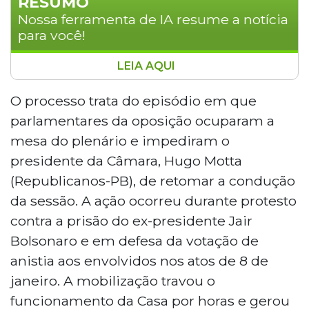
RESUMO
Nossa ferramenta de IA resume a notícia
para você!
LEIA AQUI
O relator do Conselho de Ética da
Câmara, deputado Moses Rodrigues
O processo trata do episódio em que
(União-CE), pediu a suspensão do
parlamentares da oposição ocuparam a
mandato de Marcos Pollon (PL-MS) por
mesa do plenário e impediram o
dois meses, após o deputado ter ocupado
presidente da Câmara, Hugo Motta
a mesa do plenário em agosto de 2025,
(Republicanos-PB), de retomar a condução
impedindo o presidente Hugo Motta de
conduzir a sessão. Um pedido de vista
da sessão. A ação ocorreu durante protesto
adiou a votação para a próxima semana.
contra a prisão do ex-presidente Jair
Pollon nega irregularidades e diz sofrer
Bolsonaro e em defesa da votação de
perseguição política.
anistia aos envolvidos nos atos de 8 de
janeiro. A mobilização travou o
funcionamento da Casa por horas e gerou