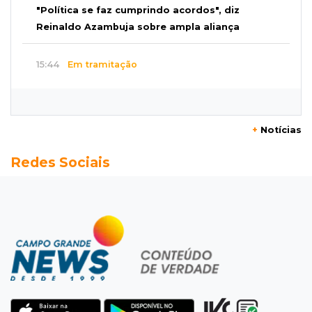
"Política se faz cumprindo acordos", diz
Reinaldo Azambuja sobre ampla aliança
15:44
Em tramitação
Projeto em MS quer barrar artistas que
divulgam bets em eventos públicos
+
Notícias
15:37
Versão de defesa
Redes Sociais
Caminhão envolvido em acidente com 4
mortes quebrou na pista
15:27
Pagará indenização
Homem que atacou ex com motosserra na
frente da filha é condenado
15:24
Veículos
Rodamos 1.000 km com o Basalt; veja onde