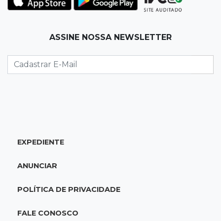
ele mais surpreendeu
15:14
Luto na arquitetura
ASSINE NOSSA NEWSLETTER
Morre aos 58 anos Luis Pedro Scalise,
arquiteto dos projetos fora do comum
14:55
Categorias de base
Times de Dourados e Campo Grande vencem
1ª etapa do Festival de Futebol Sub-11
EXPEDIENTE
14:47
"Acrodermo"
Típico de MS, bocaiúva vira cosmético em
ANUNCIAR
pesquisa da UFMS premiada no Paìs
POLÍTICA DE PRIVACIDADE
14:38
Liberadas
Justiça suspende punições do MEC a cursos de
FALE CONOSCO
medicina com nota baixa