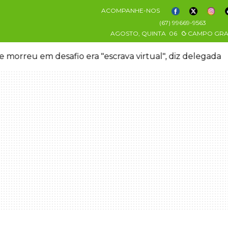
ACOMPANHE-NOS
(67) 99669-9563
AGOSTO, QUINTA
06
CAMPO GR
 morreu em desafio era "escrava virtual", diz delegada