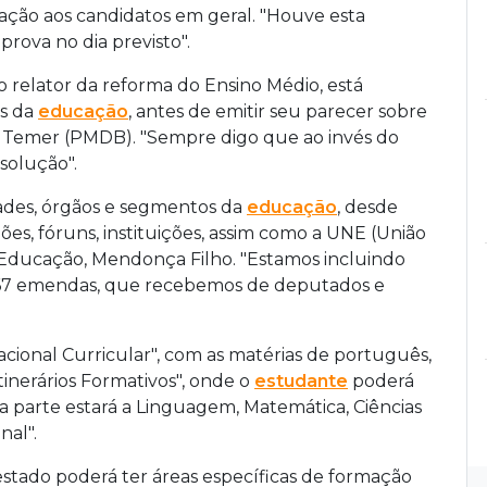
ão aos candidatos em geral. "Houve esta
prova no dia previsto".
 relator da reforma do Ensino Médio, está
es da
educação
, antes de emitir seu parecer sobre
el Temer (PMDB). "Sempre digo que ao invés do
solução".
dades, órgãos e segmentos da
educação
, desde
ões, fóruns, instituições, assim como a UNE (União
a Educação, Mendonça Filho. "Estamos incluindo
 567 emendas, que recebemos de deputados e
acional Curricular", com as matérias de português,
tinerários Formativos", onde o
estudante
poderá
a parte estará a Linguagem, Matemática, Ciências
nal".
stado poderá ter áreas específicas de formação