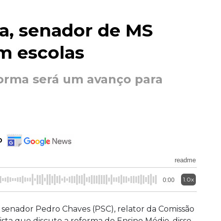
a, senador de MS
em escolas
orma será um avanço para
o
readme
1.0x
0:00
 senador Pedro Chaves (PSC), relator da Comissão
ista que discute a reforma do Ensino Médio, disse