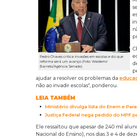
s
e
i
n
p
C
e
Pedro Chaves critica invasões em escolas e diz que
reforma será um avanço (Foto: Waldemir
d
Barreto/Agência Senado)
p
ajudar a resolver os problemas da
educa
não ao invadir escolas", ponderou.
LEIA TAMBÉM
Ministério divulga lista do Enem e Pa
Justiça Federal nega pedido do MPF p
Ele ressaltou que apesar de 240 mil alu
Nacional do Ensino), nos dias 3 e 4 de de