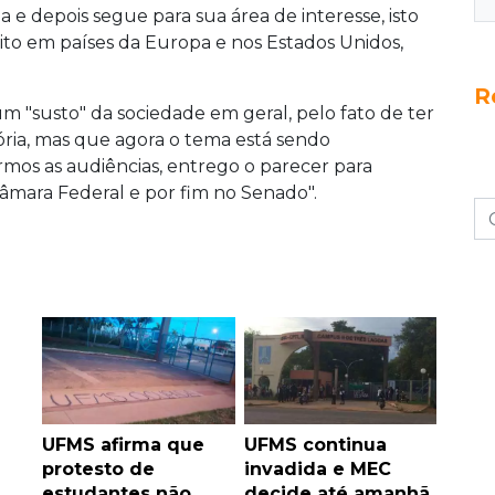
ia e depois segue para sua área de interesse, isto
eito em países da Europa e nos Estados Unidos,
R
"susto" da sociedade em geral, pelo fato de ter
ória, mas que agora o tema está sendo
os as audiências, entrego o parecer para
âmara Federal e por fim no Senado".
UFMS afirma que
UFMS continua
protesto de
invadida e MEC
estudantes não
decide até amanhã