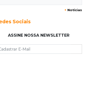
20:06
Balcão de empregos
+
Notícias
Semana termina com 913 vagas de
trabalho abertas em 114 funções
edes Sociais
19:47
Festival do Sobá
ASSINE NOSSA NEWSLETTER
Em visita à Feira Central, Riedel volta
a prometer apoio para revitalização
19:28
Contravenção penal
STF suspende julgamento que pode
definir futuro do jogo do bicho no
País
19:09
Cotação
Dólar fecha em queda a R$ 5,10 após
taxa de juros cair para 14%