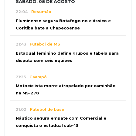
SÁBADO, 08 DE AGOSTO
22:04
Resumão
Fluminense segura Botafogo no clássico e
Coritiba bate a Chapecoense
21:43
Futebol de MS
Estadual feminino define grupos e tabela para
disputa com seis equipes
21:25
Caarapó
Motociclista morre atropelado por caminhão
na MS-278
21:02
Futebol de base
Náutico segura empate com Comercial e
conquista o estadual sub-13