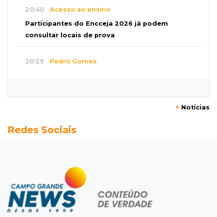
20:40
Acesso ao ensino
Participantes do Encceja 2026 já podem
consultar locais de prova
20:29
Pedro Gomes
Jovem morre baleado e suspeita envolve
disputa entre facções rivais
+
Notícias
20:01
Futebol feminino
Redes Sociais
Pantanal treina em Goiânia antes de jogo que
vale acesso inédito à Série A2
19:44
Campeonato Brasileiro
Remo busca empate com Atlético-MG e segue
na zona de rebaixamento