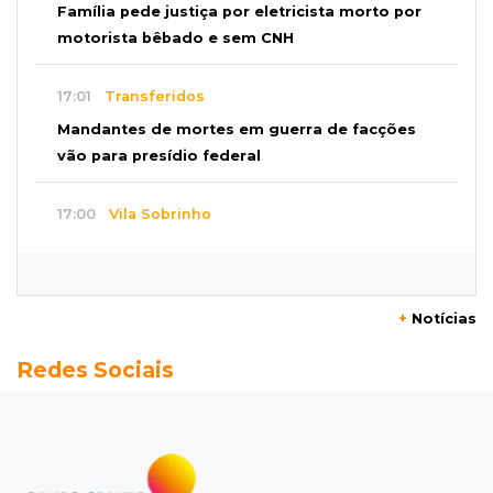
Família pede justiça por eletricista morto por
motorista bêbado e sem CNH
17:01
Transferidos
Mandantes de mortes em guerra de facções
vão para presídio federal
17:00
Vila Sobrinho
Uno capota e Gol invade terreno em acidente
próximo à Praça do Papa
+
Notícias
16:52
De estimação
Redes Sociais
Pet shop é recorrente na venda de cães "fake"
e até de animais doentes
16:47
Adoção especial
Cachorrinho que perdeu um olho espera por