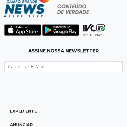
criatividade sem limites
12:03
"Os 100 do PCC"
Trajetória de membros do PCC revela
presença em metade dos presídios de MS
11:54
Trânsito
ASSINE NOSSA NEWSLETTER
Motorista bêbado e sem CNH é preso por
homicídio
11:41
Finanças
Presença feminina em títulos financeiros eleva
a R$ 3,29 bi aplicações de MS
EXPEDIENTE
11:34
Disputa acirrada
MS já tem 10 candidatos disputando 2 vagas
ANUNCIAR
ao Senado nas eleições de 2026