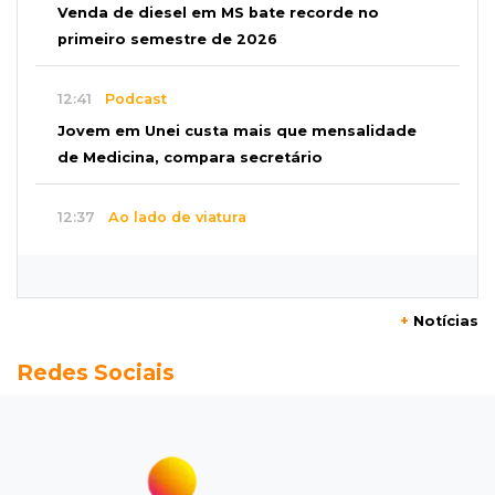
Venda de diesel em MS bate recorde no
primeiro semestre de 2026
12:41
Podcast
Jovem em Unei custa mais que mensalidade
de Medicina, compara secretário
12:37
Ao lado de viatura
Esposa de motociclista morto chega primeiro
ao acidente e é amparada pela mãe
+
Notícias
12:21
Agosto Lilás
Redes Sociais
Adriane relata violência política e reforça
combate à violência contra mulheres
12:13
Velório
Amigos se despedem de Scalise e recordam