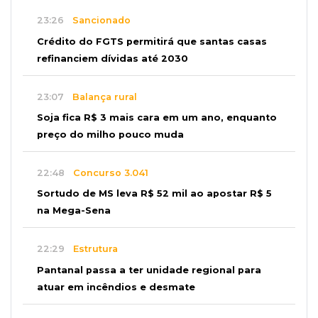
23:26
Sancionado
Crédito do FGTS permitirá que santas casas
refinanciem dívidas até 2030
23:07
Balança rural
Soja fica R$ 3 mais cara em um ano, enquanto
preço do milho pouco muda
22:48
Concurso 3.041
Sortudo de MS leva R$ 52 mil ao apostar R$ 5
na Mega-Sena
22:29
Estrutura
Pantanal passa a ter unidade regional para
atuar em incêndios e desmate