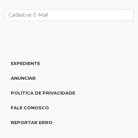
Foragido por roubo morre baleado em
confronto com policiais militares
20:25
Sorte
Veja as dezenas de hoje na Mega-Sena, Quina,
Timemania e mais
EXPEDIENTE
20:06
Balcão de empregos
Semana termina com 913 vagas de trabalho
ANUNCIAR
abertas em 114 funções
POLÍTICA DE PRIVACIDADE
19:47
Festival do Sobá
Em visita à Feira Central, Riedel volta a
FALE CONOSCO
prometer apoio para revitalização
REPORTAR ERRO
19:28
Contravenção penal