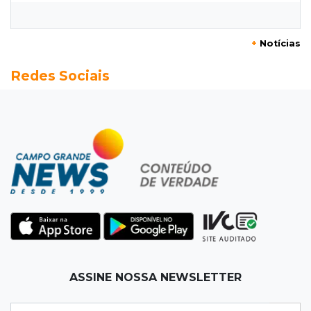
pra prefeitura
+
Notícias
00:00
Em Campo Grande
Redes Sociais
Técnico de carnes e resgatista são destaques
entre vagas abertas nesta 5ª
QUARTA, 05 DE AGOSTO
23:55
Vídeo
Chamas altas avançam sobre área de mata em
Chapadão do Sul
23:41
15ª Vara Cível
Pet shop vai indenizar tutor em R$ 5 mil por
vender Labrador "fake"
ASSINE NOSSA NEWSLETTER
23:33
Juventude