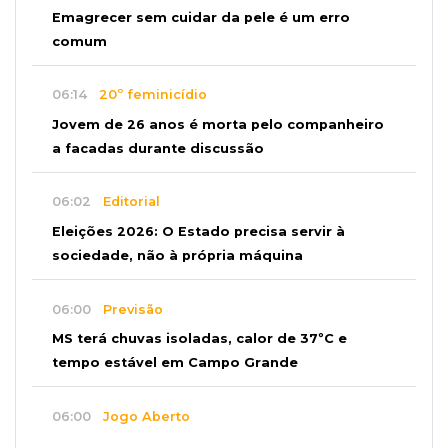
Emagrecer sem cuidar da pele é um erro
comum
06:14
20º feminicídio
Jovem de 26 anos é morta pelo companheiro
a facadas durante discussão
06:02
Editorial
Eleições 2026: O Estado precisa servir à
sociedade, não à própria máquina
06:00
Previsão
MS terá chuvas isoladas, calor de 37ºC e
tempo estável em Campo Grande
06:00
Jogo Aberto
Na fila do banco, ex-deputado faz campanha