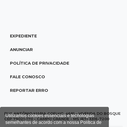
20:25
Sorte
Veja as dezenas de hoje na Mega-Sena, Quina,
Timemania e mais
EXPEDIENTE
20:06
Balcão de empregos
Semana termina com 913 vagas de trabalho
ANUNCIAR
abertas em 114 funções
POLÍTICA DE PRIVACIDADE
19:47
Festival do Sobá
Em visita à Feira Central, Riedel volta a
FALE CONOSCO
prometer apoio para revitalização
REPORTAR ERRO
19:28
Contravenção penal
STF suspende julgamento que pode definir
futuro do jogo do bicho no País
RUA ANTÔNIO MARIA COELHO, 4681 - VIVENDA DO BOSQUE
Utilizamos cookies essenciais e tecnologias
CEP 79021-170 - CAMPO GRANDE - MS (67) 3316-7200
semelhantes de acordo com a nossa Política de
19:09
Cotação