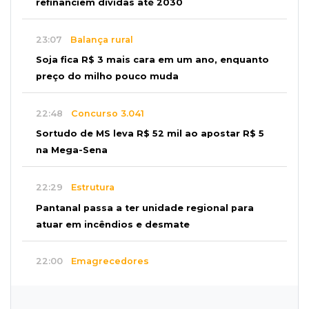
refinanciem dívidas até 2030
23:07
Balança rural
Soja fica R$ 3 mais cara em um ano, enquanto
preço do milho pouco muda
22:48
Concurso 3.041
Sortudo de MS leva R$ 52 mil ao apostar R$ 5
na Mega-Sena
22:29
Estrutura
Pantanal passa a ter unidade regional para
atuar em incêndios e desmate
22:00
Emagrecedores
MS lidera procura digital por canetas
paraguaias sem registro