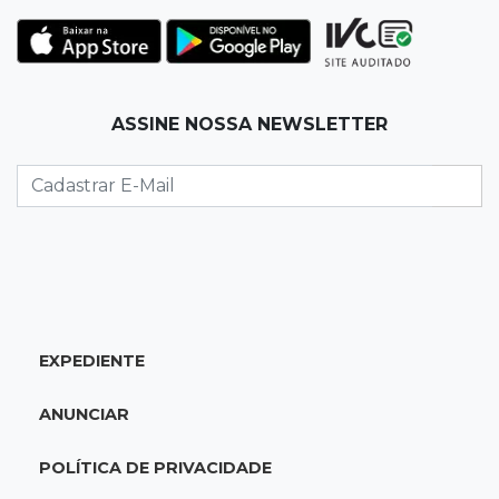
13:25
Nova Ala
Hospital de Câncer inaugura 20 leitos de UTI e
amplia capacidade para pacientes
ASSINE NOSSA NEWSLETTER
13:17
Depoimento contraditório
Recém-nascida desaparecida foi entregue
para pagar dívida do pai com facção
13:08
Investigação
Filha denuncia coronel da reserva da PM por
estupros desde infância
EXPEDIENTE
13:00
Artigos
ANUNCIAR
Profissionais da Educação: aqueles que fazem
da escola um lugar de transformação
POLÍTICA DE PRIVACIDADE