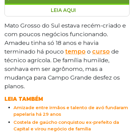
LEIA AQUI
A Zornimat, empresa de móveis e
suprimentos para escritório de Campo
Mato Grosso do Sul estava recém-criado e
Grande, completa mais de 40 anos de
com poucos negócios funcionando.
história. Fundada pelos irmãos
Amadeu tinha só 18 anos e havia
catarinenses Amadeu e Jaime Ziliotto, a
terminado há pouco
tempo
o
curso
de
empresa sobreviveu a crises econômicas,
técnico agrícola. De família humilde,
ao Plano Collor e à concorrência digital.
Hoje, Amadeu comanda o negócio ao
sonhava em ser agrônomo, mas a
lado da esposa, Lúcia Helena, e do filho
mudança para Campo Grande desfez os
Bruno, formado pela FGV. A empresa
planos.
prepara a inauguração de uma nova
matriz na Avenida Fernando Corrêa da
LEIA TAMBÉM
Costa.
Amizade entre irmãos e talento de avó fundaram
papelaria há 29 anos
Costela de gaúcho conquistou ex-prefeito da
Capital e virou negócio de família