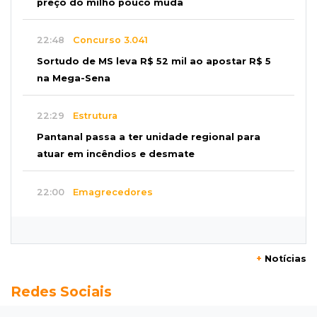
preço do milho pouco muda
22:48
Concurso 3.041
Sortudo de MS leva R$ 52 mil ao apostar R$ 5
na Mega-Sena
22:29
Estrutura
Pantanal passa a ter unidade regional para
atuar em incêndios e desmate
22:00
Emagrecedores
MS lidera procura digital por canetas
paraguaias sem registro
+
Notícias
21:41
Nova Alvorada do Sul
Redes Sociais
Granizo danifica telhados e plantações
durante temporal no interior