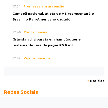
17:54
Promessa em ascensão
Campeã nacional, atleta de MS representará o
Brasil no Pan-Americano de judô
17:46
Danos morais
Grávida acha barata em hambúrguer e
restaurante terá de pagar R$ 6 mil
17:32
Veja os horários
Velório de Luis Pedro Scalise será no Rubens
Gil de Camillo nesta sexta-feira
+
Notícias
17:25
Operação Lívia
Redes Sociais
Nova lei pune deepfakes sexuais com crianças
e amplia investigação na internet