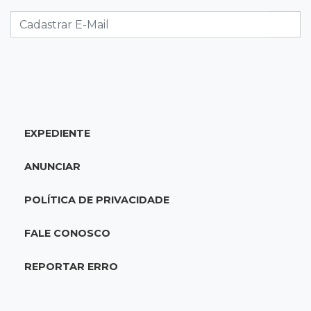
21:41
Nova Alvorada do Sul
Granizo danifica telhados e plantações
durante temporal no interior
21:22
Agregado
Inter perde para o Corinthians mas avança às
quartas da Copa do Brasil
EXPEDIENTE
21:03
Futebol
ANUNCIAR
Vitória goleia Athletico-PR por 4 a 0 e avança
às quartas da Copa do Brasil
POLÍTICA DE PRIVACIDADE
20:44
94º caso
FALE CONOSCO
Foragido por roubo morre baleado em
confronto com policiais militares
REPORTAR ERRO
20:25
Sorte