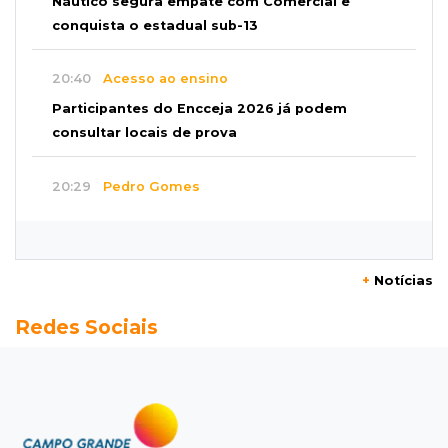
Náutico segura empate com Comercial e
conquista o estadual sub-13
20:40
Acesso ao ensino
Participantes do Encceja 2026 já podem
consultar locais de prova
20:29
Pedro Gomes
Jovem morre baleado e suspeita envolve
disputa entre facções rivais
+
Notícias
20:01
Futebol feminino
Redes Sociais
Pantanal treina em Goiânia antes de jogo que
vale acesso inédito à Série A2
19:44
Campeonato Brasileiro
Remo busca empate com Atlético-MG e segue