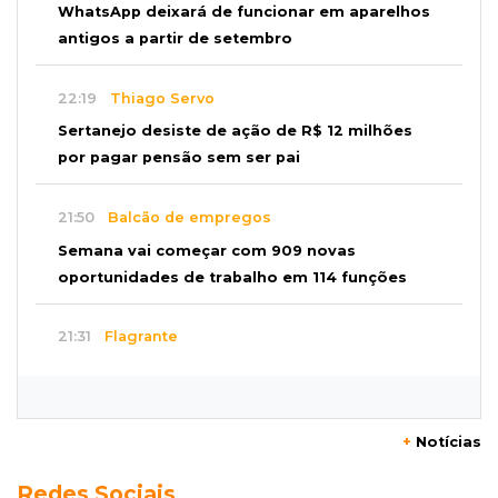
WhatsApp deixará de funcionar em aparelhos
antigos a partir de setembro
22:19
Thiago Servo
Sertanejo desiste de ação de R$ 12 milhões
por pagar pensão sem ser pai
21:50
Balcão de empregos
Semana vai começar com 909 novas
oportunidades de trabalho em 114 funções
21:31
Flagrante
Motorista atinge carro parado, perde
retrovisor e foge no Jardim Antártica
+
Notícias
21:12
Entrevista
Redes Sociais
“Sinto que ela está por perto”, diz mãe de