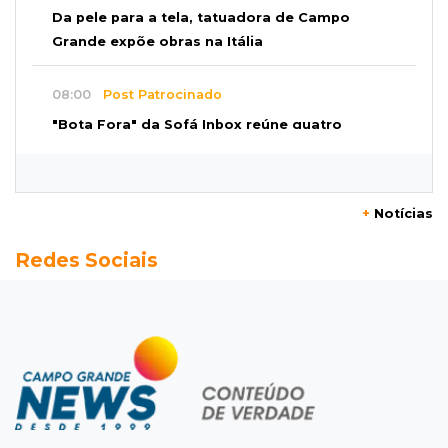
Da pele para a tela, tatuadora de Campo
Grande expõe obras na Itália
08:00
Post Patrocinado
"Bota Fora" da Sofá Inbox reúne quatro
opções com 48% de desconto
07:58
Túnel do tempo
+
Notícias
Fonte gigante fez supermercado em 1973 virar
Redes Sociais
passeio campo-grandense
07:49
Copa Pelezinho
Torneio de futsal abre 34ª edição com quatro
jogos neste sábado
07:48
Pele Vermelha, Corona, Valley...
Muita gente já passou a madrugada dentro da