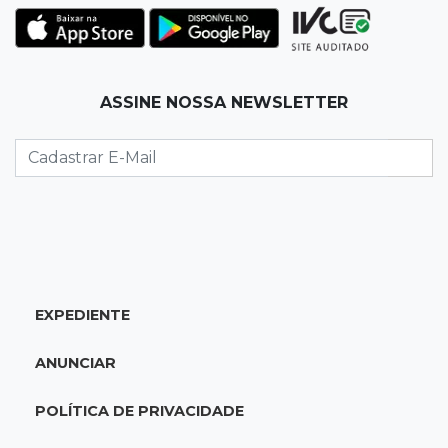
imaginação de Scalise
07:45
José Marques
ASSINE NOSSA NEWSLETTER
Agosto no Bosque reúne esporte, cultura e
prêmios
07:33
Agenda
Riedel vai a Brasília para reunião no Ministério
do Meio Ambiente
07:30
Post Patrocinado
EXPEDIENTE
Indústria da construção impulsiona MS e abre
espaço para mulheres
ANUNCIAR
07:27
Propostas
POLÍTICA DE PRIVACIDADE
Saúde cria grupo para identificar gargalos na