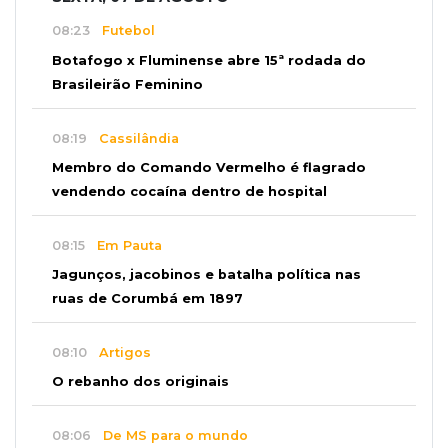
08:23
Futebol
Botafogo x Fluminense abre 15ª rodada do
Brasileirão Feminino
08:19
Cassilândia
Membro do Comando Vermelho é flagrado
vendendo cocaína dentro de hospital
08:15
Em Pauta
Jagunços, jacobinos e batalha política nas
ruas de Corumbá em 1897
08:10
Artigos
O rebanho dos originais
08:06
De MS para o mundo