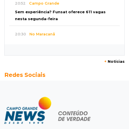
20:52
Campo Grande
Sem experiência? Funsat oferece 611 vagas
nesta segunda-feira
20:30
No Maracanã
Flamengo vence Vitória por 2 a 0 e encurta
distância para o líder
+
Notícias
20:13
Empregos
Redes Sociais
Seleções em MS têm salários de até R$ 8,2 mil;
veja oportunidades
19:50
Jardim Itatiaia
Vigia é amarrado durante roubo de carro e
dois caminhões em pátio
19:35
Bragança Paulista