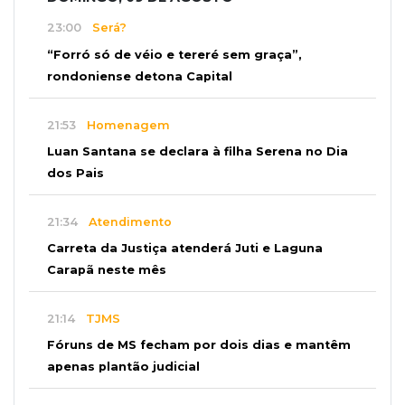
23:00
Será?
“Forró só de véio e tereré sem graça”,
rondoniense detona Capital
21:53
Homenagem
Luan Santana se declara à filha Serena no Dia
dos Pais
21:34
Atendimento
Carreta da Justiça atenderá Juti e Laguna
Carapã neste mês
21:14
TJMS
Fóruns de MS fecham por dois dias e mantêm
apenas plantão judicial