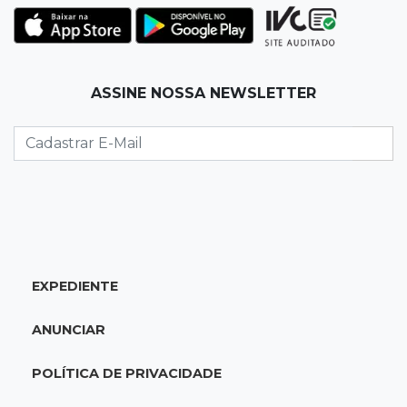
Corinthians vence Bragantino por 2 a 0 e sobe
para 7º no Brasileirão
19:12
Na Vila Belmiro
ASSINE NOSSA NEWSLETTER
Athletico vence Santos por 2 a 0 e mantém 3º
lugar no Brasileirão
18:51
Oportunidades
UEMS está com seleções para professores
com salários de até R$ 10,2 mil
EXPEDIENTE
18:33
Em 2022
Homem que ajudou a sequestrar bebê matou
ANUNCIAR
adolescente atropelada no Amazonas
POLÍTICA DE PRIVACIDADE
18:15
Nubank Parque