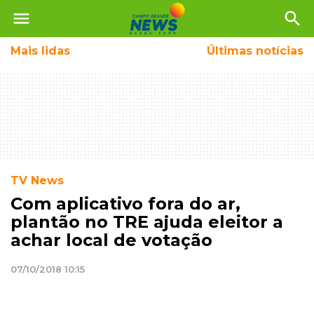
menu
search
Mais
lidas
Últimas notícias
TV News
Com aplicativo fora do ar,
plantão no TRE ajuda eleitor a
achar local de votação
07/10/2018 10:15