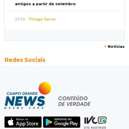
antigos a partir de setembro
22:19
Thiago Servo
Sertanejo desiste de ação de R$ 12 milhões
por pagar pensão sem ser pai
+
Notícias
21:50
Balcão de empregos
Redes Sociais
Semana vai começar com 909 novas
oportunidades de trabalho em 114 funções
21:31
Flagrante
Motorista atinge carro parado, perde
retrovisor e foge no Jardim Antártica
21:12
Entrevista
“Sinto que ela está por perto”, diz mãe de
bebê desaparecida