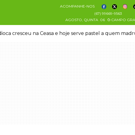
ACOMPANHE-NOS
(67) 99669-9563
AGOSTO, QUINTA
06
CAMPO GR
oca cresceu na Ceasa e hoje serve pastel a quem mad