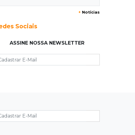
mata em Chapadão do Sul
+
Notícias
23:41
15ª Vara Cível
edes Sociais
Pet shop vai indenizar tutor em R$ 5
mil por vender Labrador "fake"
ASSINE NOSSA NEWSLETTER
23:33
Juventude
Time de MS vai enfrentar equipe
gaúcha por ida à final da copa de
futsal
23:21
Los Angeles
Denúncia leva ao resgate de irmãos
deixados sozinhos em casa trancada
23:17
Clima
Defesa Civil recomenda atenção em