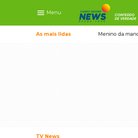
menu
Menu
 falso e prende pai e filho
As mais
lidas
Menino da mandi
TV News