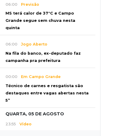
06:00
Previsão
MS terá calor de 37°C e Campo
Grande segue sem chuva nesta
quinta
06:00
Jogo Aberto
Na fila do banco, ex-deputado faz
campanha pra prefeitura
00:00
Em Campo Grande
Técnico de carnes e resgatista são
destaques entre vagas abertas nesta
5ª
QUARTA, 05 DE AGOSTO
23:55
Vídeo
Chamas altas avançam sobre área de