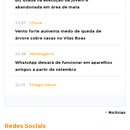
Biz usada na execução de jovem é
abandonada em área de mata
22:57
Chuva
Vento forte aumenta medo de queda de
árvore sobre casas no Vilas Boas
22:38
Mensageiro
WhatsApp deixará de funcionar em aparelhos
antigos a partir de setembro
22:19
Thiago Servo
Sertanejo desiste de ação de R$ 12 milhões
por pagar pensão sem ser pai
+
Notícias
21:50
Balcão de empregos
Redes Sociais
Semana vai começar com 909 novas