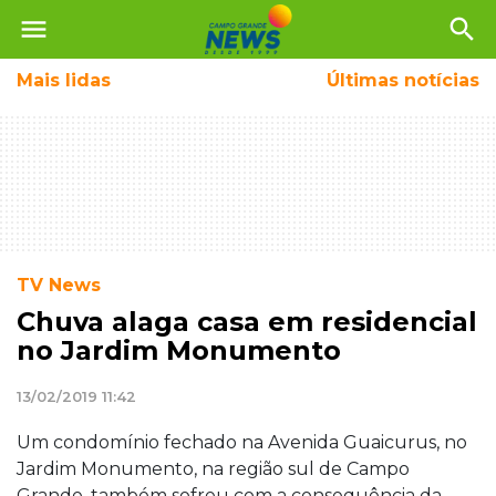
menu
search
Mais
lidas
Últimas notícias
TV News
Chuva alaga casa em residencial
no Jardim Monumento
13/02/2019 11:42
Um condomínio fechado na Avenida Guaicurus, no
Jardim Monumento, na região sul de Campo
Grande, também sofreu com a consequência da