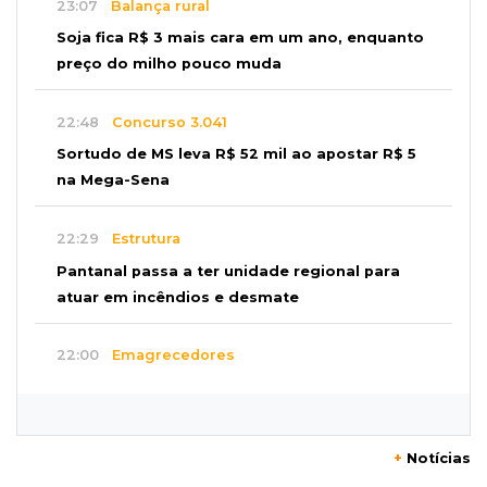
23:07
Balança rural
Soja fica R$ 3 mais cara em um ano, enquanto
preço do milho pouco muda
22:48
Concurso 3.041
Sortudo de MS leva R$ 52 mil ao apostar R$ 5
na Mega-Sena
22:29
Estrutura
Pantanal passa a ter unidade regional para
atuar em incêndios e desmate
22:00
Emagrecedores
MS lidera procura digital por canetas
paraguaias sem registro
+
Notícias
21:41
Nova Alvorada do Sul