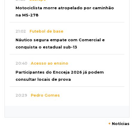
Motociclista morre atropelado por caminhão
na MS-278
21:02
Futebol de base
Náutico segura empate com Comercial e
conquista o estadual sub-13
20:40
Acesso ao ensino
Participantes do Encceja 2026 já podem
consultar locais de prova
20:29
Pedro Gomes
Jovem morre baleado e suspeita envolve
disputa entre facções rivais
+
Notícias
20:01
Futebol feminino