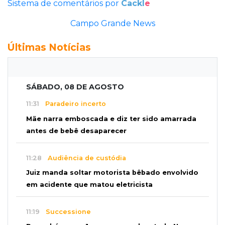
Sistema de comentários por
Cackl
e
Campo Grande News
Últimas Notícias
SÁBADO, 08 DE AGOSTO
11:31
Paradeiro incerto
Mãe narra emboscada e diz ter sido amarrada
antes de bebê desaparecer
11:28
Audiência de custódia
Juiz manda soltar motorista bêbado envolvido
em acidente que matou eletricista
11:19
Successione