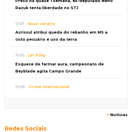
Preso há quase 1 semana, ex-deputado Neno
Razuk tenta liberdade no STJ
11:07
Novo cenário
Acrissul atribui queda do rebanho em MS a
ciclo pecuário e uso da terra
11:00
Let it Rip
Esquece de farmar aura, campeonato de
Beyblade agita Campo Grande
10:56
Crime internacional
Boliviano morto pelo Bope era figura de alto
escalão do tráfico de cocaína
+
Notícias
10:45
Economia verde
Redes Sociais
MS já tem projetos em mercado de carbono