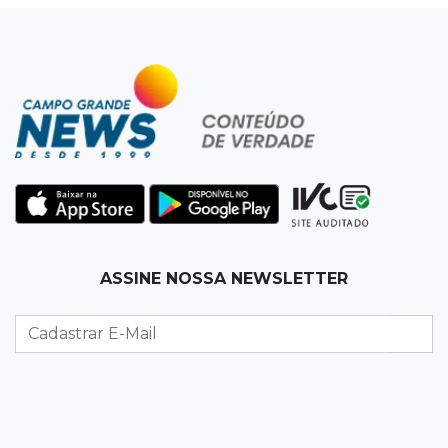
que pode movimentar R$ 2,36 bilhões
10:33
Licenciamento ambiental
Governador quer que Imasul assuma
licenciamento de rodovias da Rota da
Celulose
10:25
Dourados
Após brilhar na Copa LNF, goleiro do
Juventude AG vai para futsal de Portugal
ASSINE NOSSA NEWSLETTER
10:13
TV News
Morte no trânsito e casamento de bisavó são
destaques da semana
10:05
19 viagens num dia
Fraude com cartão “torra” R$ 81 mil em