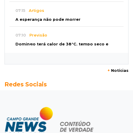
07:15
Artigos
A esperança não pode morrer
07:10
Previsão
Domingo terá calor de 38°C, tempo seco e
chance de chuva em MS
07:10
Amor que acolhe
+
Notícias
Eles cancelaram viagem à Europa porque o
Redes Sociais
sonho de ser pais chegou
07:03
Centro
Briga em bar na 14 termina com rapaz de 21
anos morto a facada
07:01
Editorial