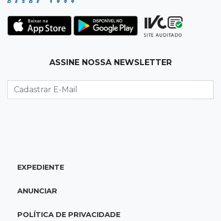
Planos de Riedel e Fábio multiplicam
promessas, mas deixam a conta para depois
07:00
Agendão
ASSINE NOSSA NEWSLETTER
Domingo é dia de Festival do Sobá e feiras em
homenagem aos pais
SÁBADO, 08 DE AGOSTO
22:04
Resumão
Fluminense segura Botafogo no clássico e
Coritiba bate a Chapecoense
EXPEDIENTE
21:43
Futebol de MS
Estadual feminino define grupos e tabela para
ANUNCIAR
disputa com seis equipes
POLÍTICA DE PRIVACIDADE
21:25
Caarapó