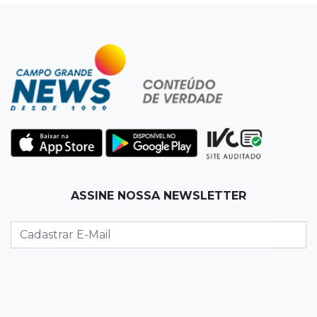
Punição de agressores de mulheres precisar
ser mais severa para 52% dos leitores
09:47
Automóvel roubado
Carro atravessa avenida, destrói garagem e é
abandonado após acidente
09:34
3ª morte em 24 horas
Pedestre morre atropelado durante a
madrugada no Monte Castelo
ASSINE NOSSA NEWSLETTER
09:24
Em Alagoas
Atletas de MS intensificam preparação para
disputa do Brasileiro de Kung Fu
09:17
Jardim Manaíra
Idoso em bicicleta é atropelado por