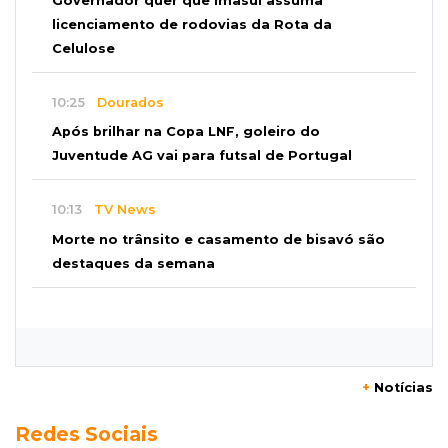
Governador quer que Imasul assuma
licenciamento de rodovias da Rota da
Celulose
10:25
Dourados
Após brilhar na Copa LNF, goleiro do
Juventude AG vai para futsal de Portugal
10:13
TV News
Morte no trânsito e casamento de bisavó são
destaques da semana
10:05
19 viagens num dia
Fraude com cartão “torra” R$ 81 mil em
comida e transporte
+
Notícias
09:53
Resultado da enquete
Redes Sociais