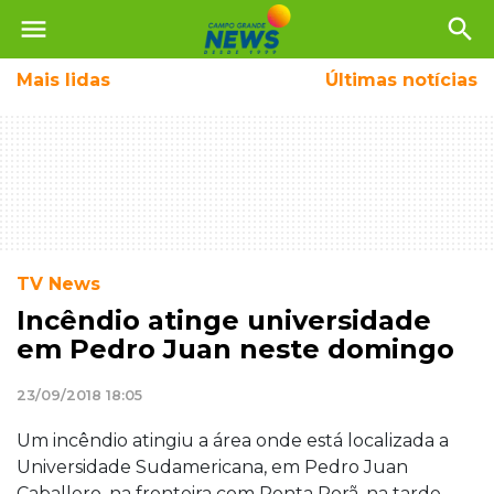
menu
search
Mais
lidas
Últimas notícias
TV News
Incêndio atinge universidade
em Pedro Juan neste domingo
23/09/2018 18:05
Um incêndio atingiu a área onde está localizada a
Universidade Sudamericana, em Pedro Juan
Caballero, na fronteira com Ponta Porã, na tarde