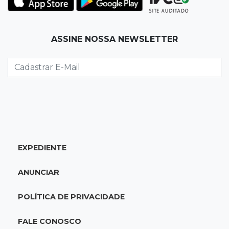
Pantanal treina em Goiânia antes de jogo que
vale acesso inédito à Série A2
ASSINE NOSSA NEWSLETTER
19:44
Campeonato Brasileiro
Remo busca empate com Atlético-MG e segue
na zona de rebaixamento
19:27
Caso Ayla
Defesa diz que preso suspeito de sequestro
só emprestou casa a conhecido
EXPEDIENTE
19:02
Estrela do Sul
ANUNCIAR
Caminhão tomba e trava trânsito após
acidente com F-1000 na Av. Heráclito
POLÍTICA DE PRIVACIDADE
18:46
Futsal de base
FALE CONOSCO