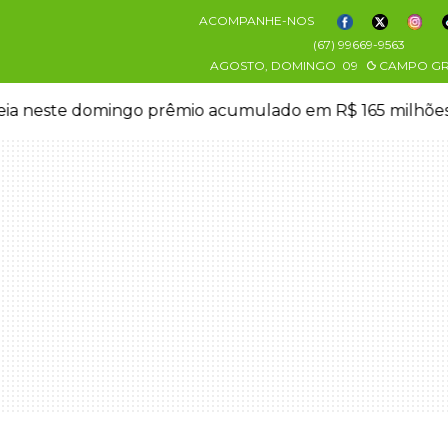
ACOMPANHE-NOS
(67) 99669-9563
AGOSTO, DOMINGO
09
CAMPO G
eia neste domingo prêmio acumulado em R$ 165 milhõe