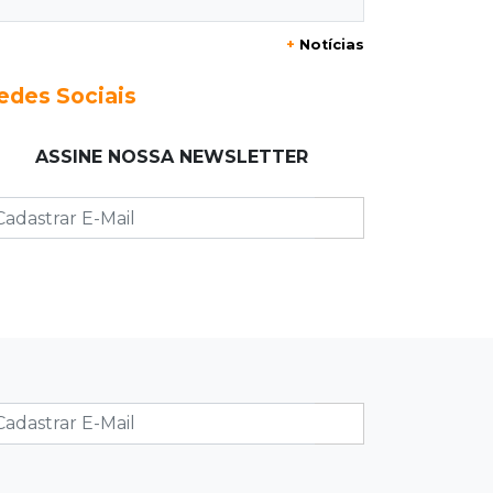
20:29
Pedro Gomes
+
Notícias
Jovem morre baleado e suspeita
envolve disputa entre facções rivais
edes Sociais
20:01
Futebol feminino
ASSINE NOSSA NEWSLETTER
Pantanal treina em Goiânia antes de
jogo que vale acesso inédito à Série
A2
19:44
Campeonato Brasileiro
Remo busca empate com Atlético-MG
e segue na zona de rebaixamento
19:27
Caso Ayla
Defesa diz que preso suspeito de
sequestro só emprestou casa a
conhecido