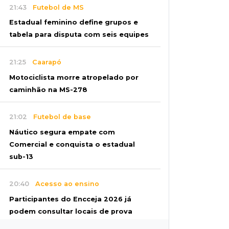
21:43
Futebol de MS
Estadual feminino define grupos e
tabela para disputa com seis equipes
21:25
Caarapó
Motociclista morre atropelado por
caminhão na MS-278
21:02
Futebol de base
Náutico segura empate com
Comercial e conquista o estadual
sub-13
20:40
Acesso ao ensino
Participantes do Encceja 2026 já
podem consultar locais de prova