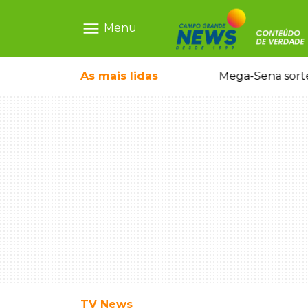
menu
Menu
o em sequestro de bebê na Capital
As mais
lidas
Mega-Sena sort
TV News